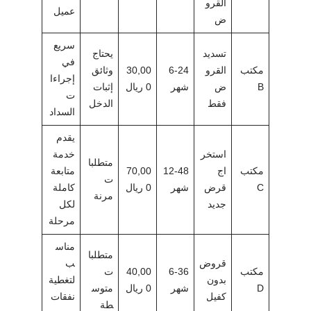
القرو
عميل
ض
سريع
تسديد
يحتاج
في
مكتب
القرو
6-24
30,00
وثائق
إجراءا
B
ض
شهر
0 ريال
إثبات
ت
فقط
الدخل
السداد
يقدم
استخر
خدمة
متطلبا
مكتب
اج
12-48
70,00
متابعة
ت
C
قرض
شهر
0 ريال
كاملة
مرنة
جديد
لكل
مرحلة
مناس
متطلبا
قروض
ب
مكتب
6-36
40,00
ت
بدون
لتغطية
D
شهر
0 ريال
متوس
كفيل
نفقات
طة