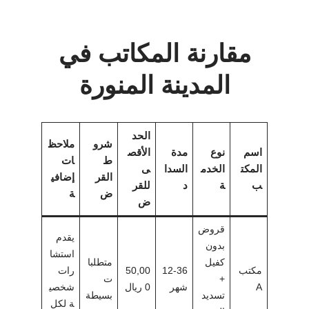
مقارنة المكاتب في
المدينة المنورة
الحد
شرو
ملاحظ
اسم
نوع
مدة
الأقص
ط
ات
المكت
الخدم
السدا
ى
القر
إضافي
ب
ة
د
للقر
ض
ة
ض
قروض
يقدم
بدون
استشا
كفيل
متطلبا
مكتب
12-36
50,00
رات
+
ت
A
شهر
0 ريال
شخصي
تسديد
بسيطة
ة لكل