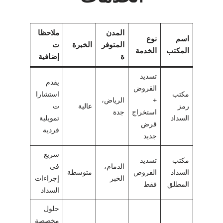
المدن
ملاحظا
اسم
نوع
المتوفر
الخبرة
ت
المكتب
الخدمة
ة
إضافية
تسديد
يقدم
القروض
مكتب
استشارا
+
الرياض،
رمز
عالية
ت
استخراج
جدة
السداد
تمويلية
قرض
فردية
جديد
سريع
مكتب
تسديد
الدمام،
في
السداد
القروض
متوسطة
الخبر
إجراءات
المطلق
فقط
السداد
حلول
مخصصة