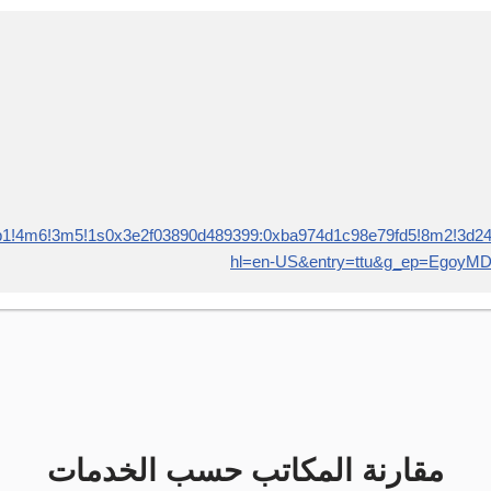
!4b1!4m6!3m5!1s0x3e2f03890d489399:0xba974d1c98e79fd5!8m2!3d
hl=en-US&entry=ttu&g_ep=Eg
مقارنة المكاتب حسب الخدمات