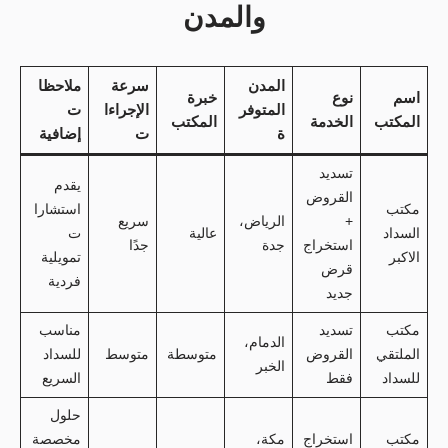
والمدن
المدن
سرعة
ملاحظا
اسم
نوع
خبرة
المتوفر
الإجراءا
ت
المكتب
الخدمة
المكتب
ة
ت
إضافية
تسديد
يقدم
القروض
مكتب
استشارا
+
الرياض،
سريع
السداد
عالية
ت
استخراج
جدة
جدًا
الاكبر
تمويلية
قرض
فردية
جديد
مكتب
تسديد
مناسب
الدمام،
الملتقي
القروض
متوسطة
متوسط
للسداد
الخبر
للسداد
فقط
السريع
حلول
مكتب
استخراج
مكة،
مخصصة