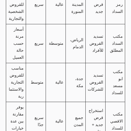
رمز
قرض
المدينة
عالية
سريع
للقروض
السداد
جديد
المنورة
الشخصية
والتجارية
أسعار
مكتب
تسديد
مرنة
الرياض،
السداد
القروض
متوسطة
سريع
حسب
الدمام
المطلق
للأفراد
حالة
العميل
مناسب
مكتب
تسديد
للقروض
ابو
جدة،
القروض
عالية
متوسط
التجارية
مسعد
مكة
للشركات
والاستثما
للسداد
رية
يوفر
استخراج
مكتب
مقارنة
قرض
جميع
سريع
الاقصي
عالية
بين عدة
جديد +
المدن
جدًا
للسداد
خيارات