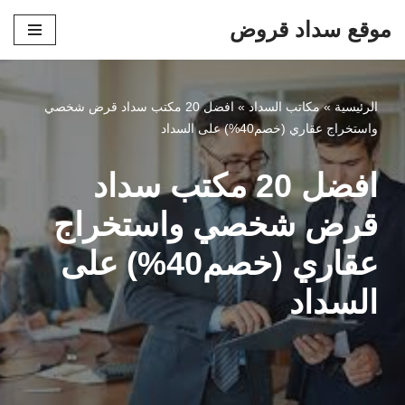
موقع سداد قروض
تخطى
إلى
المحتوى
الرئيسية
»
مكاتب السداد
»
افضل 20 مكتب سداد قرض شخصي
واستخراج عقاري (خصم40%) على السداد
افضل 20 مكتب سداد
قرض شخصي واستخراج
عقاري (خصم40%) على
السداد