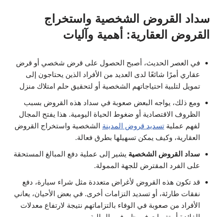
سداد القروض الشخصية واستخراج
القروض العقارية: أهمية وآليات
في العصر الحديث، أصبح الحصول على قرض شخصي أو قرض
عقاري أمرًا شائعًا لدى العديد من الأفراد الذين يحتاجون إلى
تمويل لتلبية احتياجاتهم الشخصية أو لتحقيق حلم امتلاك منزل
ومع ذلك، يواجه البعض صعوبة في سداد هذه القروض بسبب
الظروف الاقتصادية أو ضغوط الحياة اليومية. هذا يفتح المجال
لفهم عملية
تسديد قروض المدينة
الشخصية واستخراج القروض
العقارية، وكيف يمكن تسهيلها بطرق فعالة.
سداد القروض الشخصية
يشير إلى عملية دفع المبالغ المستحقة
على الفرد المقترض للجهة الممولة.
قد تكون هذه القروض لأغراض متعددة مثل شراء سيارة، دفع
نفقات طارئة، أو تسديد التزامات أخرى. في بعض الأحيان، يعاني
الأفراد من صعوبة في الوفاء بالتزاماتهم نتيجة لارتفاع معدلات
الفائدة أو تغيرات في ظروفهم المالية.