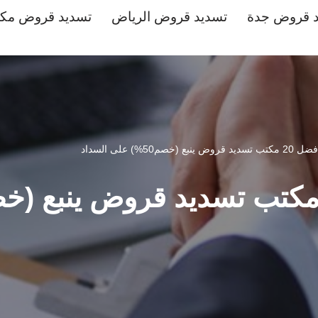
د قروض جدة
تسديد قروض الرياض
تسديد قروض مك
2 مكتب تسديد قروض ينبع (خصم50%) على السداد