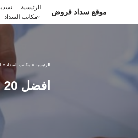
الرئيسية
تسدي
موقع سداد قروض
مكاتب السداد
تخطى
إلى
المحتوى
الرئيسية
»
مكاتب السداد
»
افضل 0
افضل 20 مكتب تسديد قروض ينبع (خصم50%) على السداد