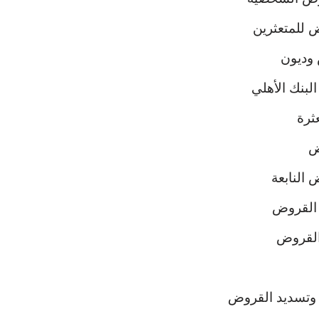
 للمتعثرين
وديون
بنك الأهلي
ثرة
ض
النابعة
القروض
القروض
وتسديد القروض