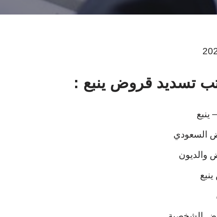
ينبع
ض السعودي
 والديون
نبع
وض الشخصية