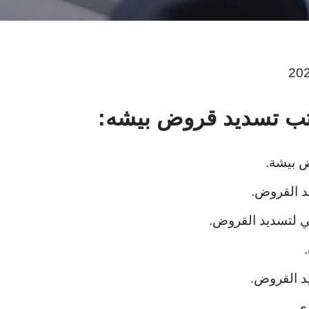
 بيشة.
د القروض.
بي لتسديد القروض.
د القروض.
ي.