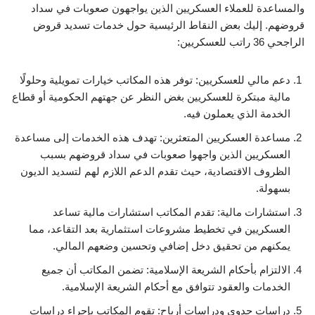
والمساعدة للعملاء العسكريين الذين يواجهون صعوبات في سداد
قروضهم. إليك بعض النقاط الرئيسية حول خدمات تسديد قروض
الراجحي 36 راتب للعسكريين:
دعم مالي للعسكريين: توفر هذه المكاتب خيارات تمويلية وحلولًا
مالية مبتكرة للعسكريين بغض النظر عن جهتهم الحكومية أو قطاع
الخدمة الذي يعملون فيه.
مساعدة العسكريين المتعثرين: تهدف هذه الخدمات إلى مساعدة
العسكريين الذين واجهوا صعوبات في سداد قروضهم بسبب
الظروف الاقتصادية، حيث تقدم الدعم اللازم لهم لتسديد الديون
بسهولة.
استشارات مالية: تقدم المكاتب استشارات مالية تساعد
العسكريين في تخطيط مشروعات استثمارية بعد التقاعد، مما
يمكنهم من تحقيق دخل إضافي وتحسين وضعهم المالي.
الالتزام بأحكام الشريعة الإسلامية: تضمن المكاتب أن جميع
الخدمات والعقود تتوافق مع أحكام الشريعة الإسلامية.
دراسات جدوى ودراسات أرباح: تقوم المكاتب بإجراء دراسات