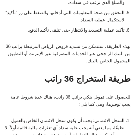
والمبلغ الذي ترغب في سداده.
التحقق من صحة المعلومات التي أدخلتها والضغط على زر “تأكيد”
لاستكمال عملية السداد.
تأكيد عملية التسديد والانتظار حتى تتلقى تأكيد الدفع.
بهذه الطريقة، ستتمكن من تسديد قروض الرياض المرتبطة براتب 36
من البنك الراجحي عبر الخدمات المصرفية عبر الإنترنت أو التطبيق
المحمول الخاص بالبنك.
طريقة استخراج 36 راتب
للحصول على تمويل بنكي براتب 36 راتب، هناك عدة شروط عامة
يجب توفيرها، وهي كما يلي:
السجل الائتماني: يجب أن يكون سجل الائتمان الخاص بالعميل
نظيفًا، مما يعني أنه يجب عليه سداد أي تعثرات مالية قائمة أولاً. لا
يجب أن يكون هناك التزامات أو ديون عقارية قائمة، ويجب عدم