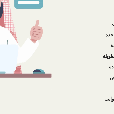
جدة
ة
ويلة
دة
وض
واتب