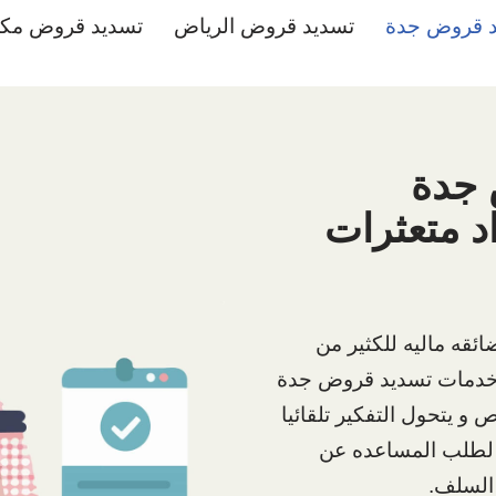
د قروض جدة
تسديد قروض الرياض
تسديد قروض مك
 جدة
05) سداد متعثرات
ئقه ماليه للكثير من
ا خدمات تسديد قروض جدة
 و يتحول التفكير تلقائيا
اء لطلب المساعده عن
السلف.