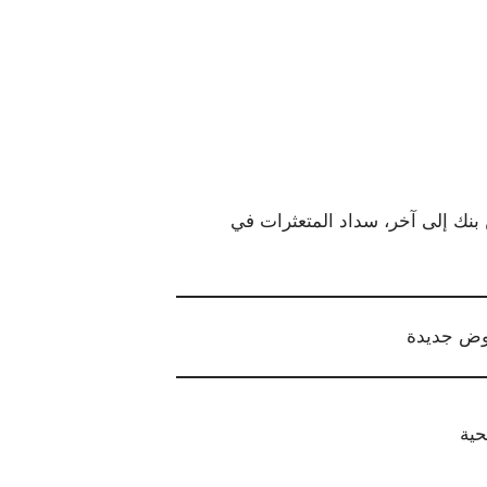
ج 22 راتبًا، التحويل من بنك إلى آخر، سداد المتعثرات في
روض جديدة
حية