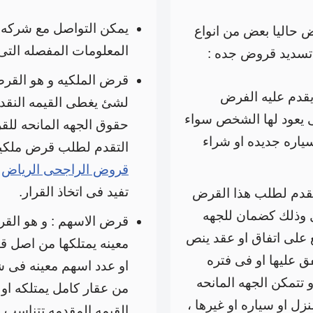
يمكن التواصل مع شركه
حاليا بعض من انواع
المعلومات المفصله التى ت
 تسديد قروض جده :
قرض الملكيه و هو القرض 
قدم عليه الفرض
لشئ يغطى القيمه النقد
ى يعود لها الشخص سواء
حقوق الجهه المانحه للق
ياره جديده او شراء
التقدم لطلب قرض ملكي
قروض الراجحى الرياض
ل
تفيد فى اتخاذ القرار.
تقدم لطلب هذا القرض
ل وذلك كضمان للجهه
قرض الاسهم : و هو القر
ع على اتفاق او عقد ينص
معينه يمتلكها من اصل ق
ق عليها او فى فتره
او عدد اسهم معينه فى ش
 تتمكن الجهه المانحه
من عقار كامل يمتلكه او
ل او سياره او غيرها ،
القيمه المقدمه تتناسب م