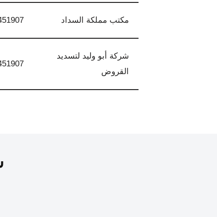
مكتب مملكة السداد
451907
شركة أبو وليد لتسديد
451907
القروض
س