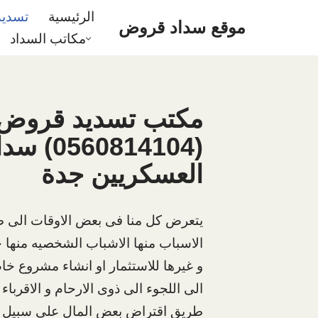
الرئيسية
تسدي
موقع سداد قروض
مكاتب السداد
تخطى
إلى
المحتوى
مكتب تسديد قروض
(60814104
العسكريين جدة
يتعرض كل منا فى بعض الاوقات الى ضا
الاسباب منها الاشباب الشخصيه منه
و غيرها للاستثمار او انشاء مشروع خاص
الى اللجوء الى ذوى الارحام و الاقرب
طريق اقتراض بعض المال على سبيل 